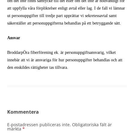
om det inte finns samtycke till det eller om det inte är nödvändigt för
att uppfylla våra förpliktelser enligt avtal eller lag. I de fall vi lämnar
ut personuppgifter till tredje part upprättar vi sekretessavtal samt
säkerställer att personuppgifterna behandlas på ett betryggande sätt.
Ansvar
BroddarpÖra fiberförening ek. är personuppgiftsansvarig, vilket
innebär att vi är ansvariga för hur personuppgifter behandlas och att
den enskildes rättigheter tas tillvara.
Kommentera
E-postadressen publiceras inte. Obligatoriska fält är
märkta
*