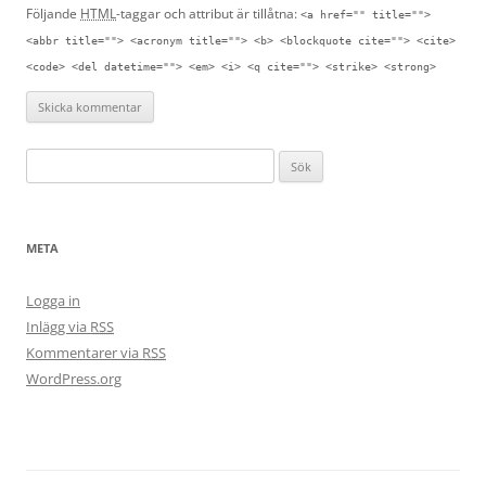
Följande
HTML
-taggar och attribut är tillåtna:
<a href="" title="">
<abbr title=""> <acronym title=""> <b> <blockquote cite=""> <cite>
<code> <del datetime=""> <em> <i> <q cite=""> <strike> <strong>
S
ö
k
e
META
f
t
Logga in
e
Inlägg via
RSS
r
Kommentarer via
RSS
:
WordPress.org