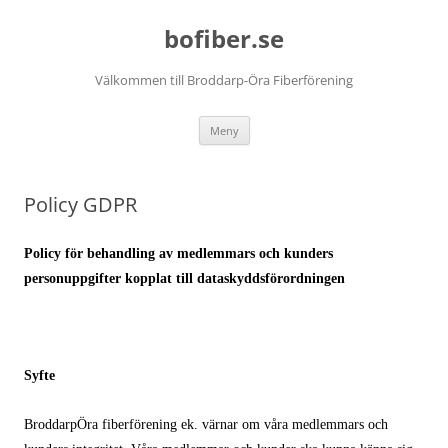
Hoppa
till
bofiber.se
innehåll
Välkommen till Broddarp-Öra Fiberförening
Meny
Policy GDPR
Policy för behandling av medlemmars och kunders
personuppgifter kopplat till dataskyddsförordningen
Syfte
BroddarpÖra fiberförening ek. värnar om våra medlemmars och