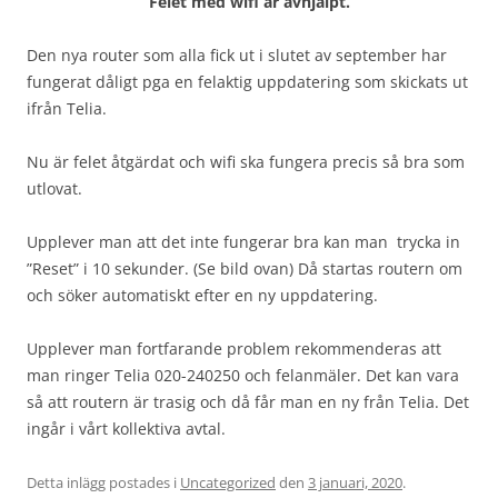
Felet med wifi är avhjälpt.
Den nya router som alla fick ut i slutet av september har
fungerat dåligt pga en felaktig uppdatering som skickats ut
ifrån Telia.
Nu är felet åtgärdat och wifi ska fungera precis så bra som
utlovat.
Upplever man att det inte fungerar bra kan man trycka in
”Reset” i 10 sekunder. (Se bild ovan) Då startas routern om
och söker automatiskt efter en ny uppdatering.
Upplever man fortfarande problem rekommenderas att
man ringer Telia 020-240250 och felanmäler. Det kan vara
så att routern är trasig och då får man en ny från Telia. Det
ingår i vårt kollektiva avtal.
Detta inlägg postades i
Uncategorized
den
3 januari, 2020
.