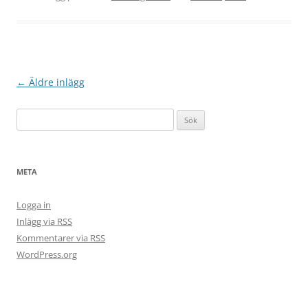
Inläggsnavigering
←
Äldre inlägg
S
ö
k
e
META
f
t
Logga in
e
Inlägg via
RSS
r
Kommentarer via
RSS
:
WordPress.org