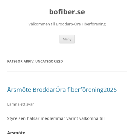
Hoppa
till
bofiber.se
innehåll
Välkommen till Broddarp-Öra Fiberförening
Meny
KATEGORIARKIV:
UNCATEGORIZED
Årsmöte BroddarÖra fiberförening2026
Lämna ett svar
Styrelsen hälsar medlemmar varmt välkomna till
Årsmöte