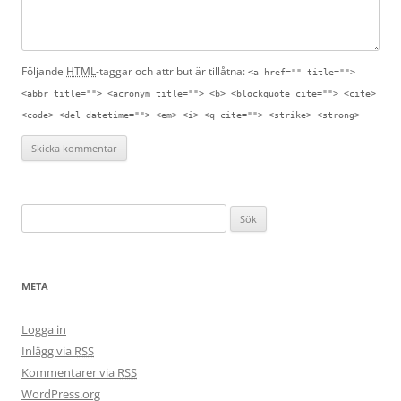
Följande
HTML
-taggar och attribut är tillåtna:
<a href="" title="">
<abbr title=""> <acronym title=""> <b> <blockquote cite=""> <cite>
<code> <del datetime=""> <em> <i> <q cite=""> <strike> <strong>
S
ö
k
e
META
f
t
Logga in
e
Inlägg via
RSS
r
Kommentarer via
RSS
:
WordPress.org